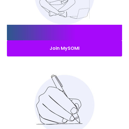
Create your MySOMI account and
find the
right job
.
Join MySOMI