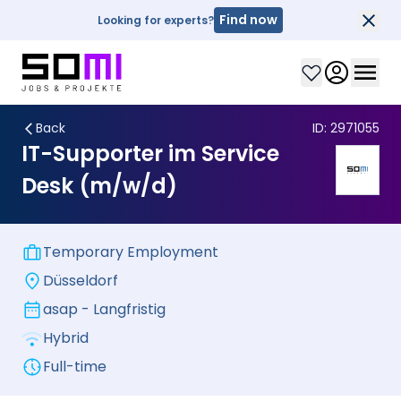
Find now
Looking for experts?
Clo
Clos
Back
ID:
2971055
IT-Supporter im Service
Desk (m/w/d)
Temporary Employment
Düsseldorf
asap - Langfristig
Hybrid
Full-time