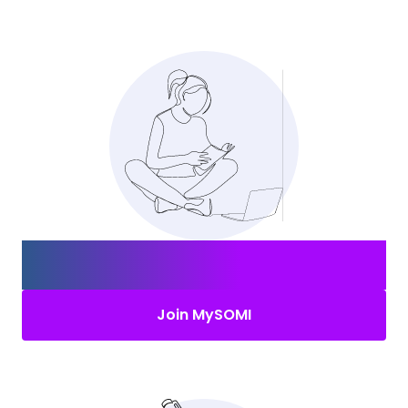
Create your MySOMI account and
find the
right job
.
Join MySOMI