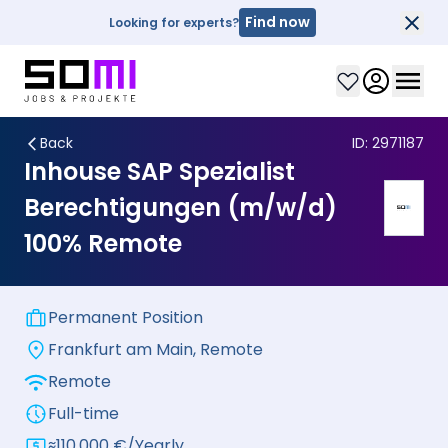
Find now
Looking for experts?
Clo
Clos
Back
ID:
2971187
Inhouse SAP Spezialist
Berechtigungen (m/w/d)
100% Remote
Permanent Position
Frankfurt am Main, Remote
Remote
Full-time
≈110.000
€
/
Yearly