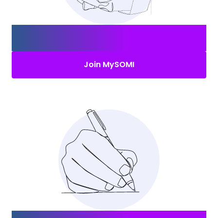
Erstelle Dein MySOMI-Konto und
finde den
richtigen Job.
Join MySOMI
Nicht das Richtige für Dich?
Bewerbe Dich