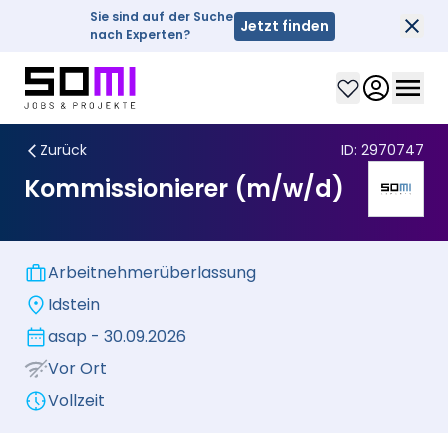
Sie sind auf der Suche
Jetzt finden
Sch
nach Experten?
Clos
Zurück
ID:
2970747
Kommissionierer (m/w/d)
Arbeitnehmerüberlassung
Idstein
asap - 30.09.2026
Vor Ort
Vollzeit