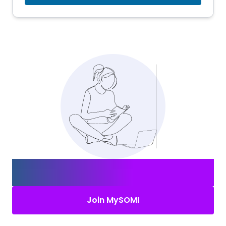
Erstelle Dein MySOMI-Konto und
finde den
richtigen Job.
Join MySOMI