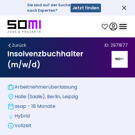
Sie sind auf der Suche
Jetzt finden
Sch
nach Experten?
Clos
Zurück
ID:
2971877
Insolvenzbuchhalter
(m/w/d)
Arbeitnehmerüberlassung
Halle (Saale), Berlin, Leipzig
asap - 18 Monate
Hybrid
Vollzeit