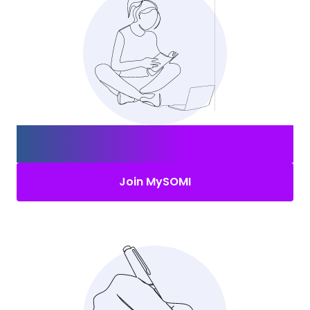
Erstelle Dein MySOMI-Konto und
finde den
richtigen Job.
Join MySOMI