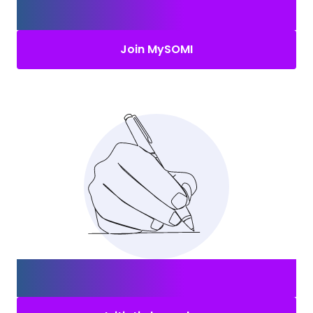
Erstelle Dein MySOMI-Konto und
finde den
richtigen Job.
Join MySOMI
Nicht das Richtige für Dich?
Bewerbe Dich
initiativ!